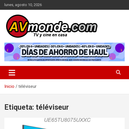
Saltar
lunes, agosto 10, 2026
al
contenido
TV y cine en casa
AVMonde.com | Descubre las
Últimas Pruebas en Televisores
y Cine en Casa
Inicio
téléviseur
Etiqueta:
téléviseur