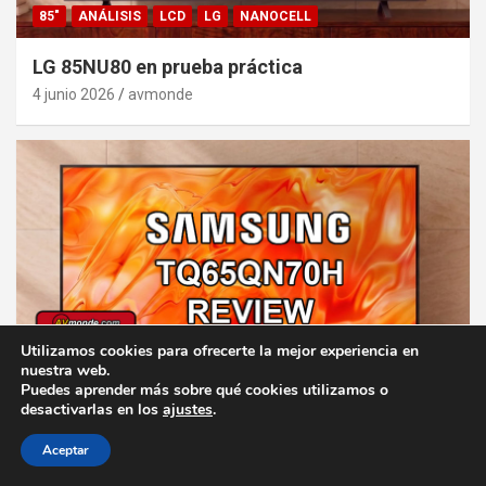
85"
ANÁLISIS
LCD
LG
NANOCELL
LG 85NU80 en prueba práctica
4 junio 2026
avmonde
Utilizamos cookies para ofrecerte la mejor experiencia en
nuestra web.
Puedes aprender más sobre qué cookies utilizamos o
65"
ANÁLISIS
QLED
SAMSUNG
desactivarlas en los
ajustes
.
Análisis del Neo QLED Samsung TQ65QN70H
Aceptar
28 mayo 2026
avmonde