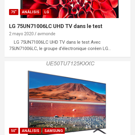
75"
ANÁLISIS
LG
LG 75UN71006LC UHD TV dans le test
2 mayo 2020
avmonde
LG 75UN71006LC UHD TV dans le test Avec
75UN71006LC, le groupe d’électronique coréen LG…
50"
ANÁLISIS
SAMSUNG