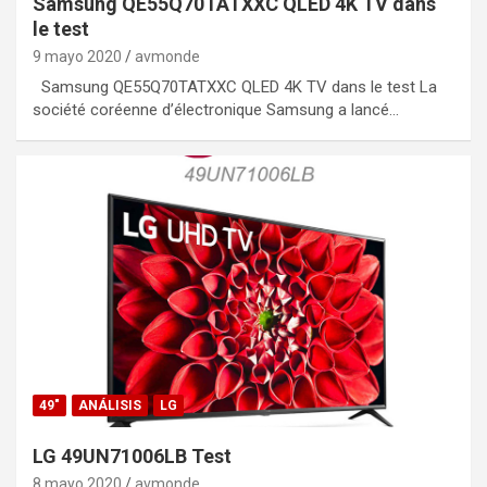
Samsung QE55Q70TATXXC QLED 4K TV dans
le test
9 mayo 2020
avmonde
Samsung QE55Q70TATXXC QLED 4K TV dans le test La
société coréenne d’électronique Samsung a lancé…
49"
ANÁLISIS
LG
LG 49UN71006LB Test
8 mayo 2020
avmonde