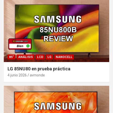
85"
ANÁLISIS
LCD
LG
NANOCELL
LG 85NU80 en prueba práctica
4 junio 2026
avmonde