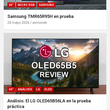
65"
MICRO RGB
SAMSUNG
Samsung TMR65R95H en prueba
20 mayo 2026
avmonde
65"
ANÁLISIS
LG
OLED
Análisis: El LG OLED65B56LA en la prueba
práctica