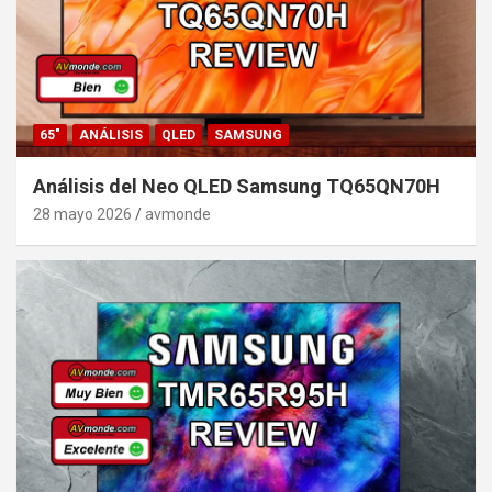
65"
ANÁLISIS
QLED
SAMSUNG
Análisis del Neo QLED Samsung TQ65QN70H
28 mayo 2026
avmonde