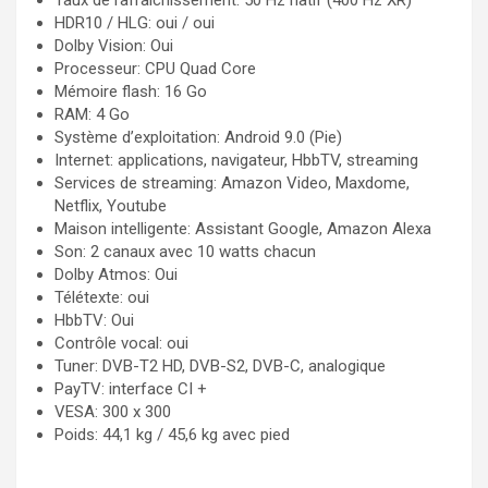
Taux de rafraîchissement: 50 Hz natif (400 Hz XR)
HDR10 / HLG: oui / oui
Dolby Vision: Oui
Processeur: CPU Quad Core
Mémoire flash: 16 Go
RAM: 4 Go
Système d’exploitation: Android 9.0 (Pie)
Internet: applications, navigateur, HbbTV, streaming
Services de streaming: Amazon Video, Maxdome,
Netflix, Youtube
Maison intelligente: Assistant Google, Amazon Alexa
Son: 2 canaux avec 10 watts chacun
Dolby Atmos: Oui
Télétexte: oui
HbbTV: Oui
Contrôle vocal: oui
Tuner: DVB-T2 HD, DVB-S2, DVB-C, analogique
PayTV: interface CI +
VESA: 300 x 300
Poids: 44,1 kg / 45,6 kg avec pied