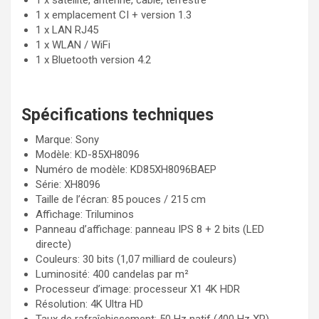
1 x satellite, antenne, câble, terrestre
1 x emplacement CI + version 1.3
1 x LAN RJ45
1 x WLAN / WiFi
1 x Bluetooth version 4.2
Spécifications techniques
Marque: Sony
Modèle: KD-85XH8096
Numéro de modèle: KD85XH8096BAEP
Série: XH8096
Taille de l’écran: 85 pouces / 215 cm
Affichage: Triluminos
Panneau d’affichage: panneau IPS 8 + 2 bits (LED
directe)
Couleurs: 30 bits (1,07 milliard de couleurs)
Luminosité: 400 candelas par m²
Processeur d’image: processeur X1 4K HDR
Résolution: 4K Ultra HD