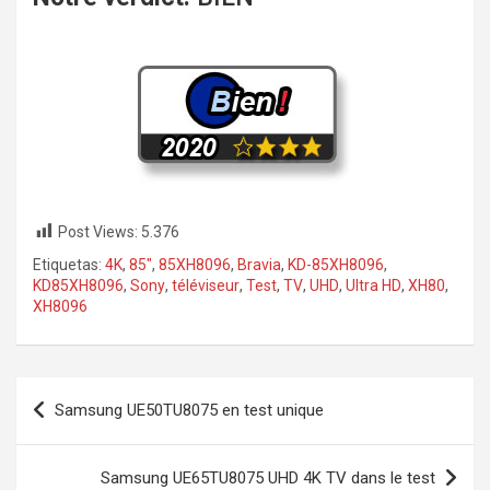
Post Views:
5.376
Etiquetas:
4K
,
85"
,
85XH8096
,
Bravia
,
KD-85XH8096
,
KD85XH8096
,
Sony
,
téléviseur
,
Test
,
TV
,
UHD
,
Ultra HD
,
XH80
,
XH8096
Navegación
Samsung UE50TU8075 en test unique
de
entradas
Samsung UE65TU8075 UHD 4K TV dans le test