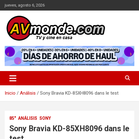
Saltar
jueves, agosto 6, 2026
al
contenido
TV y cine en casa
AVMonde.com | Descubre las
Últimas Pruebas en Televisores
y Cine en Casa
Inicio
Análisis
Sony Bravia KD-85XH8096 dans le test
85"
ANÁLISIS
SONY
Sony Bravia KD-85XH8096 dans le
test