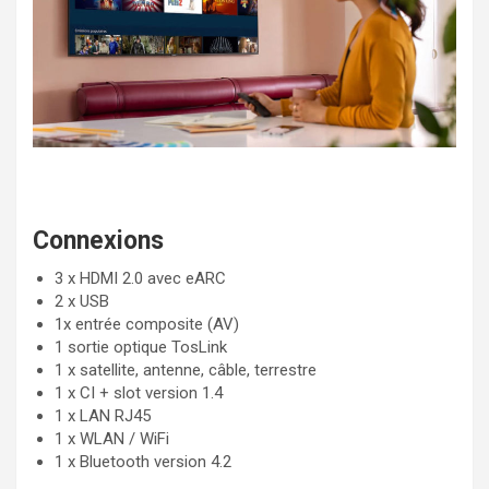
Connexions
3 x HDMI 2.0 avec eARC
2 x USB
1x entrée composite (AV)
1 sortie optique TosLink
1 x satellite, antenne, câble, terrestre
1 x CI + slot version 1.4
1 x LAN RJ45
1 x WLAN / WiFi
1 x Bluetooth version 4.2