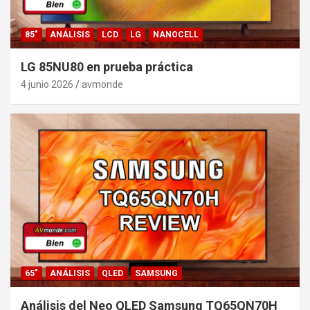
85"
ANÁLISIS
LCD
LG
NANOCELL
LG 85NU80 en prueba práctica
4 junio 2026
avmonde
65"
ANÁLISIS
QLED
SAMSUNG
Análisis del Neo QLED Samsung TQ65QN70H