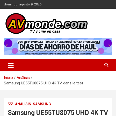
Saltar
domingo, agosto 9, 2026
al
contenido
TV y cine en casa
AVMonde.com | Descubre las
Últimas Pruebas en Televisores
y Cine en Casa
Inicio
Análisis
Samsung UE55TU8075 UHD 4K TV dans le test
55"
ANÁLISIS
SAMSUNG
Samsung UE55TU8075 UHD 4K TV