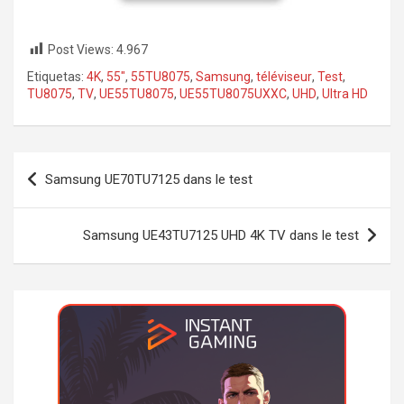
Post Views:
4.967
Etiquetas:
4K
,
55"
,
55TU8075
,
Samsung
,
téléviseur
,
Test
,
TU8075
,
TV
,
UE55TU8075
,
UE55TU8075UXXC
,
UHD
,
Ultra HD
Navegación
Samsung UE70TU7125 dans le test
de
entradas
Samsung UE43TU7125 UHD 4K TV dans le test