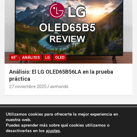
65"
ANÁLISIS
LG
OLED
Análisis: El LG OLED65B56LA en la prueba
práctica
27 noviembre 2025
avmonde
Utilizamos cookies para ofrecerte la mejor experiencia en
Copyright ©2026
AVMonde.com | Descubre las Últimas
nuestra web.
Pruebas en Televisores y Cine en Casa
Puedes aprender más sobre qué cookies utilizamos o
Tema por:
Theme Horse
Funciona gracias a:
WordPress
desactivarlas en los
ajustes
.