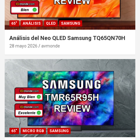
65"
ANÁLISIS
QLED
SAMSUNG
Análisis del Neo QLED Samsung TQ65QN70H
28 mayo 2026
avmonde
65"
MICRO RGB
SAMSUNG