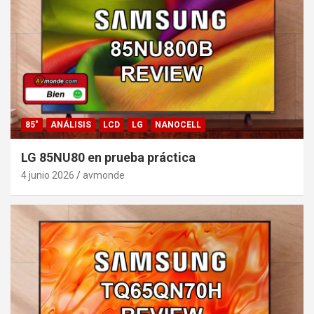
85"
ANÁLISIS
LCD
LG
NANOCELL
LG 85NU80 en prueba práctica
4 junio 2026
avmonde