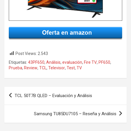
Post Views:
2.543
Etiquetas:
43PF650
,
Análisis
,
evaluación
,
Fire TV
,
PF650
,
Prueba
,
Review
,
TCL
,
Televisor
,
Test
,
TV
Navegación
TCL 50T7B QLED – Evaluación y Análisis
de
entradas
Samsung TU85DU7105 – Reseña y Análisis