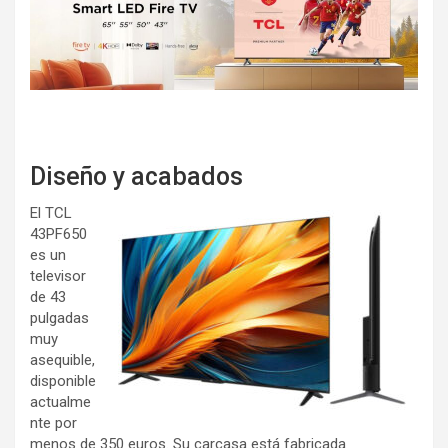
Diseño y acabados
El TCL
43PF650
es un
televisor
de 43
pulgadas
muy
asequible,
disponible
actualme
nte por
menos de 350 euros. Su carcasa está fabricada