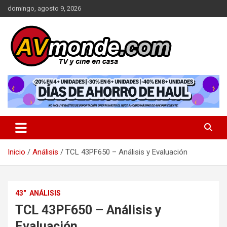
Saltar
domingo, agosto 9, 2026
al
contenido
TV y cine en casa
AVMonde.com | Descubre las
Últimas Pruebas en Televisores
y Cine en Casa
Inicio
Análisis
TCL 43PF650 – Análisis y Evaluación
43"
ANÁLISIS
TCL 43PF650 – Análisis y
Evaluación