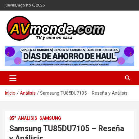
Saltar
jueves, agosto 6, 2026
al
contenido
TV y cine en casa
AVMonde.com | Descubre las
Últimas Pruebas en Televisores
y Cine en Casa
Inicio
Análisis
Samsung TU85DU7105 – Reseña y Análisis
85"
ANÁLISIS
SAMSUNG
Samsung TU85DU7105 – Reseña
y Análisis