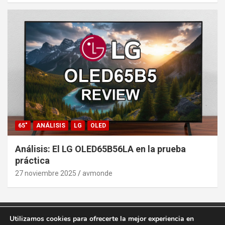
65"
ANÁLISIS
LG
OLED
Análisis: El LG OLED65B56LA en la prueba
práctica
27 noviembre 2025
avmonde
Utilizamos cookies para ofrecerte la mejor experiencia en
Copyright ©2026
AVMonde.com | Descubre las Últimas