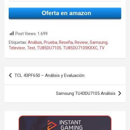
Post Views:
1.699
Etiquetas:
Análisis
,
Prueba
,
Reseña
,
Review
,
Samsung
,
Televisor
,
Test
,
TU85DU7105
,
TU85DU7105KXXC
,
TV
Navegación
TCL 43PF650 – Análisis y Evaluación
de
entradas
Samsung TU43DU7105 Análisis