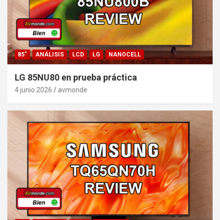
85"
ANÁLISIS
LCD
LG
NANOCELL
LG 85NU80 en prueba práctica
4 junio 2026
avmonde