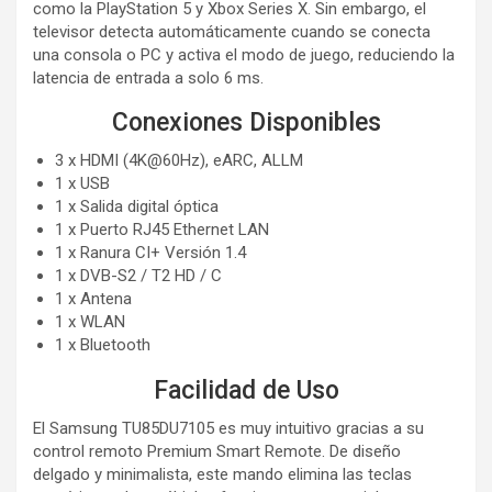
como la PlayStation 5 y Xbox Series X. Sin embargo, el
televisor detecta automáticamente cuando se conecta
una consola o PC y activa el modo de juego, reduciendo la
latencia de entrada a solo 6 ms.
Conexiones Disponibles
3 x HDMI (4K@60Hz), eARC, ALLM
1 x USB
1 x Salida digital óptica
1 x Puerto RJ45 Ethernet LAN
1 x Ranura CI+ Versión 1.4
1 x DVB-S2 / T2 HD / C
1 x Antena
1 x WLAN
1 x Bluetooth
Facilidad de Uso
El Samsung TU85DU7105 es muy intuitivo gracias a su
control remoto Premium Smart Remote. De diseño
delgado y minimalista, este mando elimina las teclas