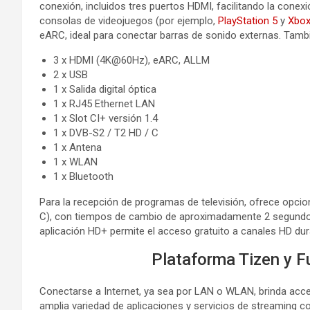
conexión, incluidos tres puertos HDMI, facilitando la cone
consolas de videojuegos (por ejemplo,
PlayStation 5
y
Xbox
eARC, ideal para conectar barras de sonido externas. Tamb
3 x HDMI (4K@60Hz), eARC, ALLM
2 x USB
1 x Salida digital óptica
1 x RJ45 Ethernet LAN
1 x Slot CI+ versión 1.4
1 x DVB-S2 / T2 HD / C
1 x Antena
1 x WLAN
1 x Bluetooth
Para la recepción de programas de televisión, ofrece opcio
C), con tiempos de cambio de aproximadamente 2 segundos, 
aplicación HD+ permite el acceso gratuito a canales HD dur
Plataforma Tizen y F
Conectarse a Internet, ya sea por LAN o WLAN, brinda acc
amplia variedad de aplicaciones y servicios de streaming 