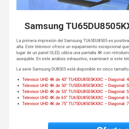
Samsung TU65DU8505KXXC
La primera impresión del Samsung TU65DU8505 es positiva
alta. Este televisor ofrece un equipamiento excepcional q
lugar de un panel OLED, utiliza una pantalla 4K con retroil
asequible. En este análisis exhaustivo, examinaré si este te
La serie Samsung DU8505 está disponible en cinco tamaño
Televisor UHD 4K de 43″ TU43DU8505KXXC – Diagonal: 4
Televisor UHD 4K de 50″ TU50DU8505KXXC – Diagonal: 5
Televisor UHD 4K de 55″ TU55DU8505KXXC – Diagonal: 5
Televisor UHD 4K de 65″ TU65DU8505KXXC – Diagonal: 6
Televisor UHD 4K de 75″ TU75DU8505KXXC – Diagonal: 7