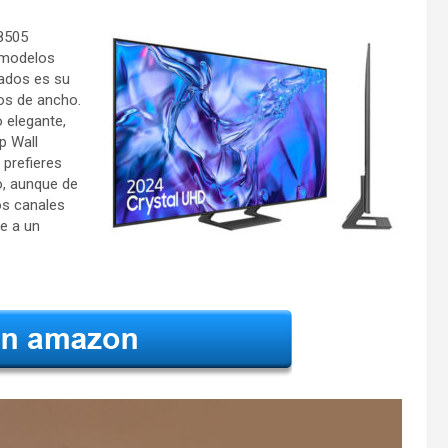
U8505
s modelos
ados es su
ros de ancho.
 elegante,
p Wall
 prefieres
o, aunque de
os canales
ye a un