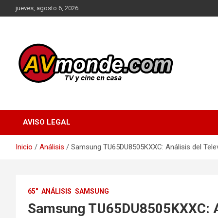
Saltar
jueves, agosto 6, 2026
al
contenido
TV y cine en casa
AVMonde.com |
Descubre las Últimas
AVISO LEGAL
Pruebas en Televisores
Inicio
Análisis
Samsung TU65DU8505KXXC: Análisis del Tele
y Cine en Casa
65"
ANÁLISIS
SAMSUNG
Samsung TU65DU8505KXXC: Aná