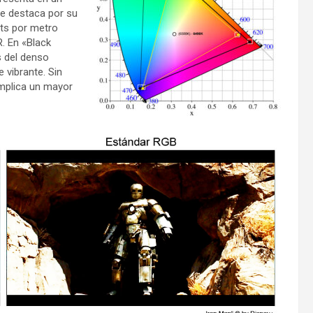
 se destaca por su
its por metro
. En «Black
s del denso
 vibrante. Sin
implica un mayor