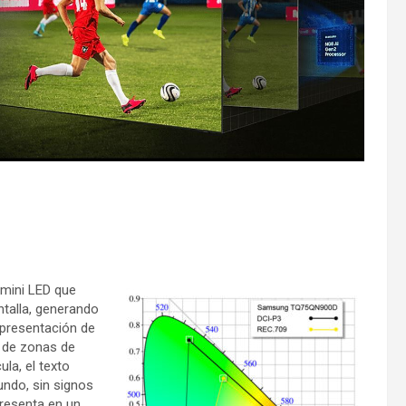
 mini LED que
ntalla, generando
epresentación de
 de zonas de
ula, el texto
undo, sin signos
presenta en un