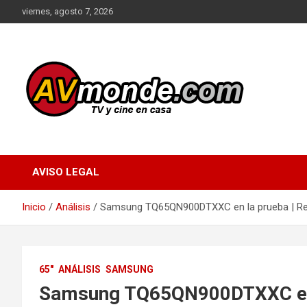
Saltar
viernes, agosto 7, 2026
al
contenido
TV y cine en casa
AVMonde.com |
Descubre las Últimas
AVISO LEGAL
Pruebas en Televisores
Inicio
Análisis
Samsung TQ65QN900DTXXC en la prueba | Rev
y Cine en Casa
65"
ANÁLISIS
SAMSUNG
Samsung TQ65QN900DTXXC en la