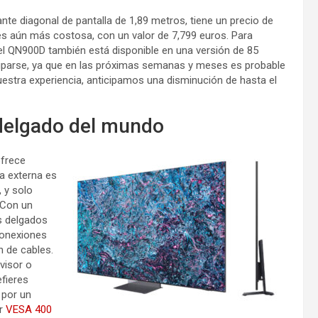
te diagonal de pantalla de 1,89 metros, tiene un precio de
 es aún más costosa, con un valor de 7,799 euros. Para
el QN900D también está disponible en una versión de 85
uparse, ya que en las próximas semanas y meses es probable
uestra experiencia, anticipamos una disminución de hasta el
 delgado del mundo
ofrece
ia externa es
 y solo
 Con un
s delgados
conexiones
 de cables.
visor o
efieres
 por un
ar
VESA 400