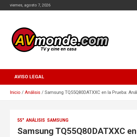
Saltar
viernes, agosto 7, 2026
al
contenido
TV y cine en casa
AVMonde.com |
Descubre las Últimas
AVISO LEGAL
Pruebas en Televisores
Inicio
Análisis
Samsung TQ55Q80DATXXC en la Prueba: Análi
y Cine en Casa
55"
ANÁLISIS
SAMSUNG
Samsung TQ55Q80DATXXC en la