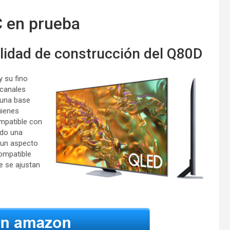
en prueba
alidad de construcción del Q80D
 su fino
 canales
 una base
uienes
mpatible con
ndo una
e un aspecto
ompatible
ue se ajustan