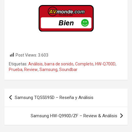
Post Views:
3.603
Etiquetas:
Análisis
,
barra de sonido
,
Completo
,
HW-Q700D
,
Prueba
,
Review
,
Samsung
,
Soundbar
Navegación
Samsung TQ55S95D – Reseña y Análisis
de
entradas
Samsung HW-Q990D/ZF – Review & Análisis