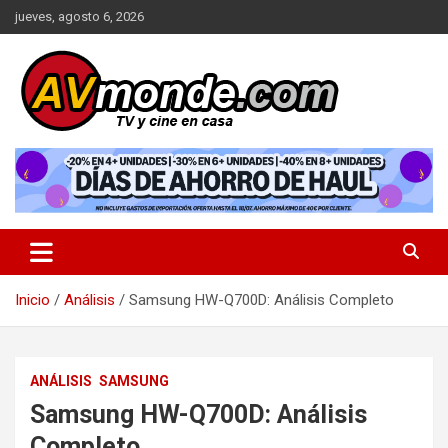
Saltar
jueves, agosto 6, 2026
al
contenido
TV y cine en casa
AVMonde.com | Descubre las
Últimas Pruebas en Televisores
y Cine en Casa
Inicio
Análisis
Samsung HW-Q700D: Análisis Completo
ANÁLISIS
SAMSUNG
Samsung HW-Q700D: Análisis
Completo