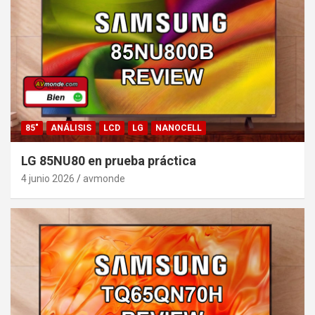
85"
ANÁLISIS
LCD
LG
NANOCELL
LG 85NU80 en prueba práctica
4 junio 2026
avmonde