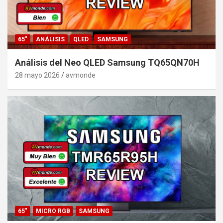
65"
ANÁLISIS
QLED
SAMSUNG
Análisis del Neo QLED Samsung TQ65QN70H
28 mayo 2026
avmonde
65"
MICRO RGB
SAMSUNG