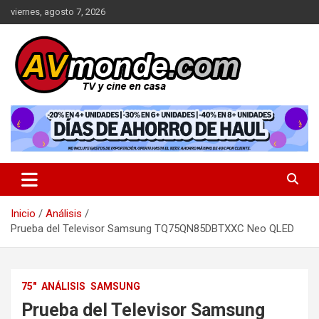
Saltar
viernes, agosto 7, 2026
al
contenido
TV y cine en casa
AVMonde.com | Descubre las
Últimas Pruebas en Televisores
y Cine en Casa
Inicio
Análisis
Prueba del Televisor Samsung TQ75QN85DBTXXC Neo QLED
75"
ANÁLISIS
SAMSUNG
Prueba del Televisor Samsung