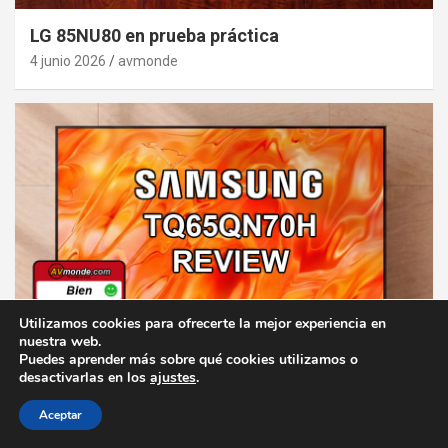
LG 85NU80 en prueba práctica
4 junio 2026
avmonde
Utilizamos cookies para ofrecerte la mejor experiencia en
65"
ANÁLISIS
QLED
SAMSUNG
nuestra web.
Puedes aprender más sobre qué cookies utilizamos o
desactivarlas en los
ajustes
.
Análisis del Neo QLED Samsung TQ65QN70H
28 mayo 2026
avmonde
Aceptar