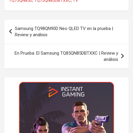
TQ75QN85D
,
TQ75QN85DBTXXC
,
TV
Navegación
Samsung TQ98QN90D Neo QLED TV en la prueba |
de
Review y análisis
entradas
En Prueba: El Samsung TQ85QN85DBTXXC | Review y
análisis