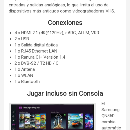
entradas y salidas analógicas, lo que limita el uso de
dispositivos más antiguos como videograbadoras VHS.
Conexiones
4 x HDMI 2.1 (4K@120Hz), eARC, ALLM, VRR
2 x USB
1 x Salida digital óptica
1 x RJ45 Ethernet LAN
1 x Ranura CI+ Versión 1.4
2 x DVB-S2 / T2 HD / C
1 x Antena
1 x WLAN
1 x Bluetooth
Jugar incluso sin Consola
El
Samsung
QN85D
cambia
automátic