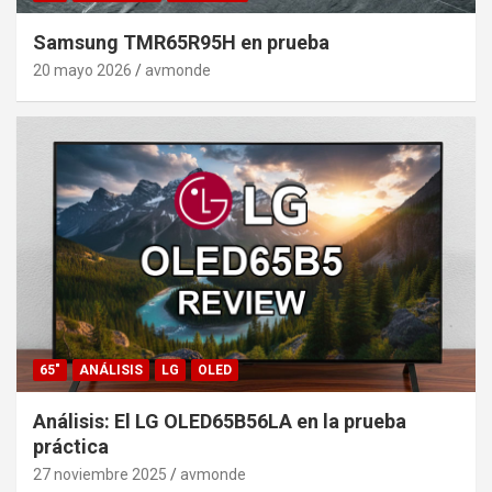
Samsung TMR65R95H en prueba
20 mayo 2026
avmonde
65"
ANÁLISIS
LG
OLED
Análisis: El LG OLED65B56LA en la prueba
práctica
27 noviembre 2025
avmonde