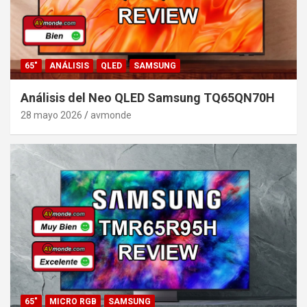
65"
ANÁLISIS
QLED
SAMSUNG
Análisis del Neo QLED Samsung TQ65QN70H
28 mayo 2026
avmonde
65"
MICRO RGB
SAMSUNG