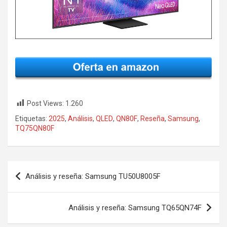
Post Views:
1.260
Etiquetas:
2025
,
Análisis
,
QLED
,
QN80F
,
Reseña
,
Samsung
,
TQ75QN80F
Navegación
Análisis y reseña: Samsung TU50U8005F
de
entradas
Análisis y reseña: Samsung TQ65QN74F