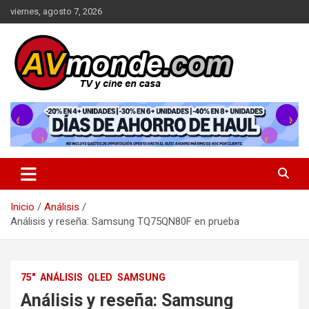
Saltar
viernes, agosto 7, 2026
al
contenido
TV y cine en casa
AVMonde.com | Descubre las
Últimas Pruebas en Televisores
y Cine en Casa
Inicio
Análisis
Análisis y reseña: Samsung TQ75QN80F en prueba
75"
ANÁLISIS
QLED
SAMSUNG
Análisis y reseña: Samsung