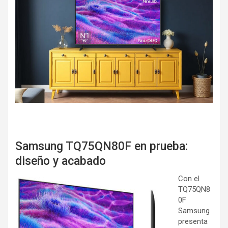
Samsung TQ75QN80F en prueba:
diseño y acabado
Con el
TQ75QN8
0F
Samsung
presenta