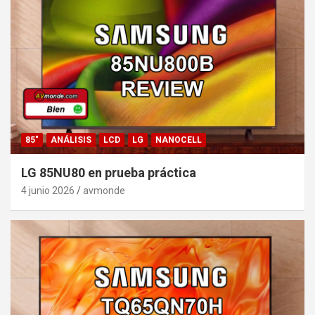
85"
ANÁLISIS
LCD
LG
NANOCELL
LG 85NU80 en prueba práctica
4 junio 2026
avmonde