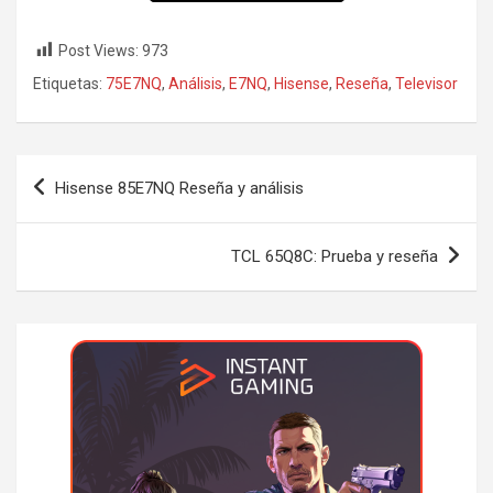
Post Views:
973
Etiquetas:
75E7NQ
,
Análisis
,
E7NQ
,
Hisense
,
Reseña
,
Televisor
Navegación
Hisense 85E7NQ Reseña y análisis
de
entradas
TCL 65Q8C: Prueba y reseña