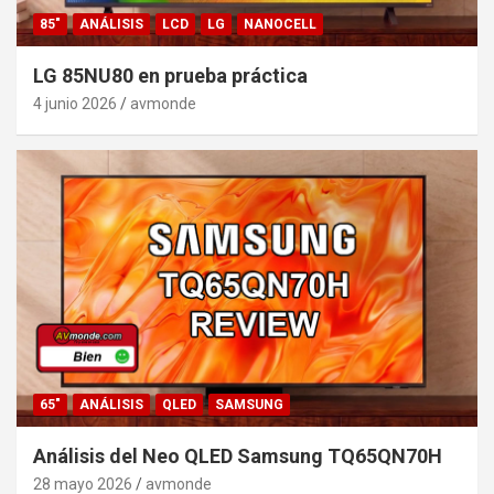
85"
ANÁLISIS
LCD
LG
NANOCELL
LG 85NU80 en prueba práctica
4 junio 2026
avmonde
65"
ANÁLISIS
QLED
SAMSUNG
Análisis del Neo QLED Samsung TQ65QN70H
28 mayo 2026
avmonde