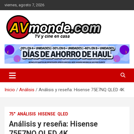
Saltar
viernes, agosto 7, 2026
al
contenido
TV y cine en casa
AVMonde.com | Descubre las
Últimas Pruebas en Televisores
y Cine en Casa
Inicio
Análisis
Análisis y reseña: Hisense 75E7NQ QLED 4K
75"
ANÁLISIS
HISENSE
QLED
Análisis y reseña: Hisense
75E7NQ QLED 4K