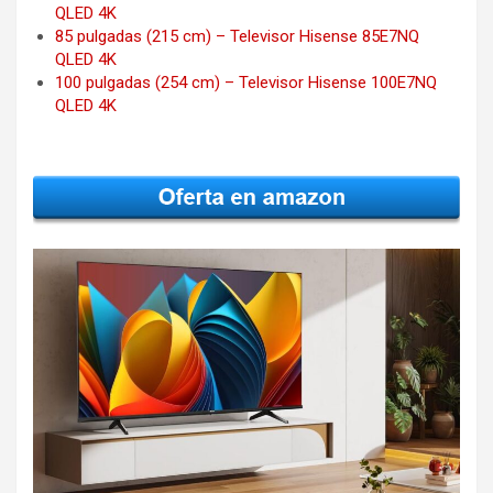
QLED 4K
85 pulgadas (215 cm) – Televisor Hisense 85E7NQ
QLED 4K
100 pulgadas (254 cm) – Televisor Hisense 100E7NQ
QLED 4K