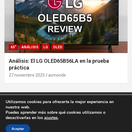
65"
ANÁLISIS
LG
OLED
Análisis: El LG OLED65B56LA en la prueba
práctica
27 noviembre 2025
avmonde
Utilizamos cookies para ofrecerte la mejor experiencia en
Copyright ©2026
AVMonde.com | Descubre las Últimas
nuestra web.
Pruebas en Televisores y Cine en Casa
Puedes aprender más sobre qué cookies utilizamos o
Tema por:
Theme Horse
Funciona gracias a:
WordPress
desactivarlas en los
ajustes
.
En calidad de Afiliado de Amazon, obtengo ingresos por las
Aceptar
compras adscritas que cumplen los requisitos aplicables.