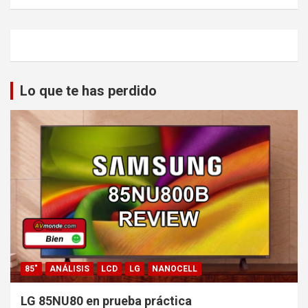
Lo que te has perdido
85"
ANÁLISIS
LCD
LG
NANOCELL
LG 85NU80 en prueba práctica