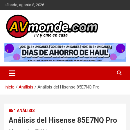
Saltar
sábado, agosto 8, 2026
al
contenido
TV y cine en casa
AVMonde.com | Descubre las
Últimas Pruebas en Televisores
y Cine en Casa
Inicio
Análisis
Análisis del Hisense 85E7NQ Pro
85"
ANÁLISIS
Análisis del Hisense 85E7NQ Pro