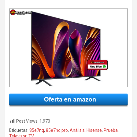
Post Views:
1.970
Etiquetas:
85e7nq
,
85e7nq pro
,
Análisis
,
Hisense
,
Prueba
,
Televisor
,
TV