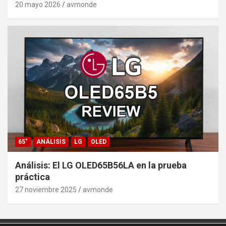
20 mayo 2026
avmonde
65"
ANÁLISIS
LG
OLED
Análisis: El LG OLED65B56LA en la prueba
práctica
27 noviembre 2025
avmonde