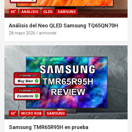
65"
ANÁLISIS
QLED
SAMSUNG
Análisis del Neo QLED Samsung TQ65QN70H
28 mayo 2026
avmonde
65"
MICRO RGB
SAMSUNG
Samsung TMR65R95H en prueba