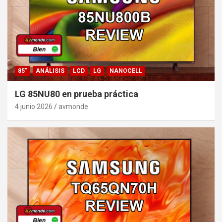
85"
ANÁLISIS
LCD
LG
NANOCELL
LG 85NU80 en prueba práctica
4 junio 2026
avmonde